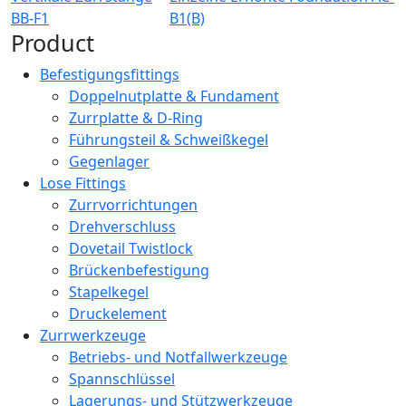
BB-F1
B1(B)
Product
Befestigungsfittings
Doppelnutplatte & Fundament
Zurrplatte & D-Ring
Führungsteil & Schweißkegel
Gegenlager
Lose Fittings
Zurrvorrichtungen
Drehverschluss
Dovetail Twistlock
Brückenbefestigung
Stapelkegel
Druckelement
Zurrwerkzeuge
Betriebs- und Notfallwerkzeuge
Spannschlüssel
Lagerungs- und Stützwerkzeuge