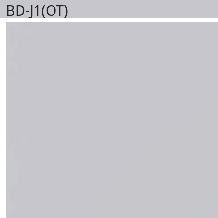
BD-J1(OT)