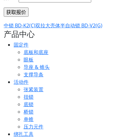
中锁 BD-K2(C)
双拉大壳体半自动锁 BD-V2(G)
产品中心
固定件
底板和底座
眼板
导座 & 锥头
支撑导条
活动件
张紧装置
扭锁
底锁
桥锁
单锥
压力元件
绑扎工具