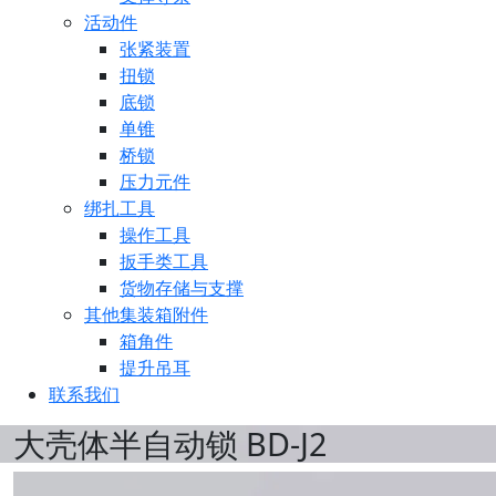
活动件
张紧装置
扭锁
底锁
单锥
桥锁
压力元件
绑扎工具
操作工具
扳手类工具
货物存储与支撑
其他集装箱附件
箱角件
提升吊耳
联系我们
大壳体半自动锁 BD-J2